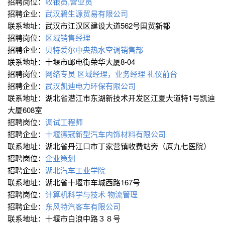
招聘岗位：
收银员,营业员
招聘企业：
武汉碧生源贸易有限公司
联系地址：武汉市江汉区建设大道562号国贸新都
招聘岗位：
区域销售经理
招聘企业：
贝特爱尔中央热水空调销售部
联系地址：十堰市邮电街荣华大厦8-04
招聘岗位：
网络专员
区域经理，业务经理
礼仪前台
招聘企业：
武汉凯迪电力环保有限公司
联系地址：湖北省潜江市东湖新技术开发区江夏大道特1号凯迪
大厦608室
招聘岗位：
调试工程师
招聘企业：
十堰德冠新型汽车内饰材料有限公司
联系地址：湖北省丹江口市丁家营镇收费站旁（原九七医院）
招聘岗位：
企业策划
招聘企业：
湖北汽车工业学院
联系地址：湖北省十堰市车城西路167号
招聘岗位：
计算机科学与技术
物流管理
招聘企业：
东风特汽客车有限公司
联系地址：十堰市白浪中路３８号