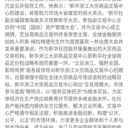
冗会见并指导工作，他表示：“新华浙江大宗商品交易中
心的建设，将是助力市场大省嬗变的很大亮点。”新华社
副总编辑慎海雄多次视察新华大宗，参加由交易中心主
办的“中国（国际）资产管理大会”，并为交易中心成立
揭牌，芝加哥商品交易所终身荣誉主席、全球金融期货
创始人利奥·梅拉梅德先生作为首席嘉宾一并出席大会并
发表重要演说。作为新华社控股并隆重推出的大宗商品
交易机构，新华浙江大宗商品交易中心是新华社全球商
品定价权战略布局的重要一环。“立足浙江、辐射全国、
影响世界”是各级领导对新华浙江大宗商品交易中心的期
许，也是增强中国在全球大宗商品市场话语权的战略目
标。新华浙江大宗商品交易中心突出“交易规模大、市场
参与度高”等特点，以“服务实体经济”为根本宗旨，为实
体经济在生产供应销售等环节提供多维金融关怀，在社
会产能纬度内提供全方位服务，解决企业所需。交易中
心严格遵守相关法规，积极推进金融创新，构建“公开、
公平、公正”的市场环境，力求更多企业群体和个人参与
到市场中来，成为杭州、浙江乃至中国经济发展的助推